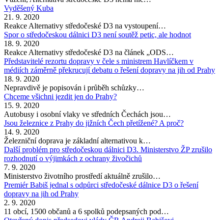
Vyděšený Kuba
21. 9. 2020
Reakce Alternativy středočeské D3 na vystoupení…
Spor o středočeskou dálnici D3 není soutěž petic, ale hodnot
18. 9. 2020
Reakce Alternativy středočeské D3 na článek „ODS…
Představitelé rezortu dopravy v čele s ministrem Havlíčkem v
médiích záměrně překrucují debatu o řešení dopravy na jih od Prahy
18. 9. 2020
Nepravdivě je popisován i průběh schůzky…
Chceme všichni jezdit jen do Prahy?
15. 9. 2020
Autobusy i osobní vlaky ve středních Čechách jsou…
Jsou železnice z Prahy do jižních Čech přetížené? A proč?
14. 9. 2020
Železniční doprava je základní alternativou k…
Další problém pro středočeskou dálnici D3. Ministerstvo ŽP zrušilo
rozhodnutí o výjimkách z ochrany živočichů
7. 9. 2020
Ministerstvo životního prostředí aktuálně zrušilo…
Premiér Babiš jednal s odpůrci středočeské dálnice D3 o řešení
dopravy na jih od Prahy
2. 9. 2020
11 obcí, 1500 občanů a 6 spolků podepsaných pod…