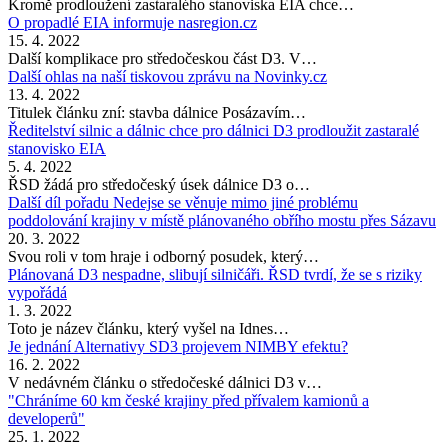
Kromě prodloužení zastaralého stanoviska EIA chce…
O propadlé EIA informuje nasregion.cz
15. 4. 2022
Další komplikace pro středočeskou část D3. V…
Další ohlas na naší tiskovou zprávu na Novinky.cz
13. 4. 2022
Titulek článku zní: stavba dálnice Posázavím…
Ředitelství silnic a dálnic chce pro dálnici D3 prodloužit zastaralé
stanovisko EIA
5. 4. 2022
ŘSD žádá pro středočeský úsek dálnice D3 o…
Další díl pořadu Nedejse se věnuje mimo jiné problému
poddolování krajiny v místě plánovaného obřího mostu přes Sázavu
20. 3. 2022
Svou roli v tom hraje i odborný posudek, který…
Plánovaná D3 nespadne, slibují silničáři. ŘSD tvrdí, že se s riziky
vypořádá
1. 3. 2022
Toto je název článku, který vyšel na Idnes…
Je jednání Alternativy SD3 projevem NIMBY efektu?
16. 2. 2022
V nedávném článku o středočeské dálnici D3 v…
"Chráníme 60 km české krajiny před přívalem kamionů a
developerů"
25. 1. 2022