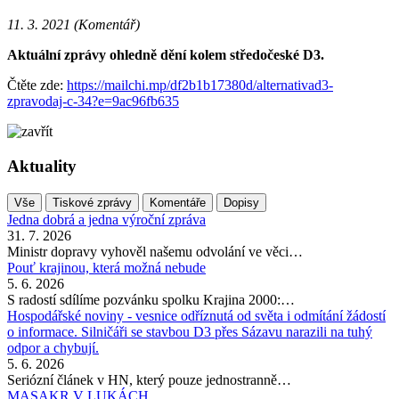
11. 3. 2021 (Komentář)
Aktuální zprávy ohledně dění kolem středočeské D3.
Čtěte zde:
https://mailchi.mp/df2b1b17380d/alternativad3-
zpravodaj-c-34?e=9ac96fb635
Aktuality
Vše
Tiskové zprávy
Komentáře
Dopisy
Jedna dobrá a jedna výroční zpráva
31. 7. 2026
Ministr dopravy vyhověl našemu odvolání ve věci…
Pouť krajinou, která možná nebude
5. 6. 2026
S radostí sdílíme pozvánku spolku Krajina 2000:…
Hospodářské noviny - vesnice odříznutá od světa i odmítání žádostí
o informace. Silničáři se stavbou D3 přes Sázavu narazili na tuhý
odpor a chybují.
5. 6. 2026
Seriózní článek v HN, který pouze jednostranně…
MASAKR V LUKÁCH