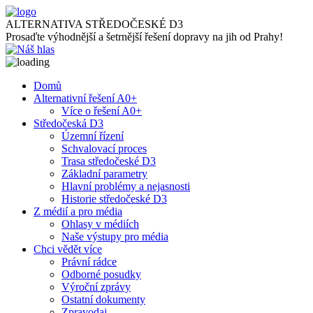
ALTERNATIVA STŘEDOČESKÉ D3
Prosaďte výhodnější a šetrnější řešení dopravy na jih od Prahy!
Domů
Alternativní řešení A0+
Více o řešení A0+
Středočeská D3
Územní řízení
Schvalovací proces
Trasa středočeské D3
Základní parametry
Hlavní problémy a nejasnosti
Historie středočeské D3
Z médií a pro média
Ohlasy v médiích
Naše výstupy pro média
Chci vědět více
Právní rádce
Odborné posudky
Výroční zprávy
Ostatní dokumenty
Zpravodaj