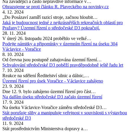
Na zavádějící a často nepravdivé informace v…
Ohrazujeme se proti článku R. Plaveckého na novinky.cz
4. 12. 2024
„Do Posázaví zamíří razicí stroje, začnou hloubit…
Jaká je budoucnost jedné z nejkrásnějších rekreačních oblastí pro
Pražany? Územní řízení o středočeské D3 pokračují.
28. 11. 2024
V úterý 26. listopadu 2024 proběhlo ve velké…
Podejte námitky a připomínky v územním řízení na úseku 304
Václavice - Voračice
8. 10. 2024
Od června jsou postupně zahajována územní řízení…
Schvalování středočeské D3 poběží pravděpodobně ještě řadu let
7. 10. 2024
Reakce na sdělení Ředitelství silnic a dálnic,…
Územní řízení pro úsek Voračice - Václavice zahájeno
23. 9. 2024
Dne 12. 9. bylo zahájeno územní řízení pro část…
Na dalším úseku středočeské D3 začalo územní řízení
17. 9. 2024
Na úseku Václavice-Voračice záměru středočeské D3…
Stát porušuje sliby a manipuluje veřejnost v souvislosti s výstavbou
středočeské D3
11. 9. 2024
Stát prostřednictvím Ministerstva dopravy a…