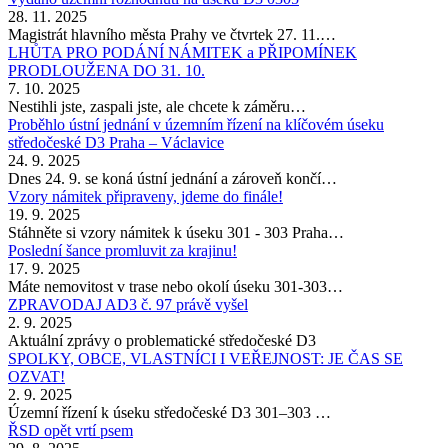
28. 11. 2025
Magistrát hlavního města Prahy ve čtvrtek 27. 11.…
LHŮTA PRO PODÁNÍ NÁMITEK a PŘIPOMÍNEK
PRODLOUŽENA DO 31. 10.
7. 10. 2025
Nestihli jste, zaspali jste, ale chcete k záměru…
Proběhlo ústní jednání v územním řízení na klíčovém úseku
středočeské D3 Praha – Václavice
24. 9. 2025
Dnes 24. 9. se koná ústní jednání a zároveň končí…
Vzory námitek připraveny, jdeme do finále!
19. 9. 2025
Stáhněte si vzory námitek k úseku 301 - 303 Praha…
Poslední šance promluvit za krajinu!
17. 9. 2025
Máte nemovitost v trase nebo okolí úseku 301-303…
ZPRAVODAJ AD3 č. 97 právě vyšel
2. 9. 2025
Aktuální zprávy o problematické středočeské D3
SPOLKY, OBCE, VLASTNÍCI I VEŘEJNOST: JE ČAS SE
OZVAT!
2. 9. 2025
Územní řízení k úseku středočeské D3 301–303 …
ŘSD opět vrtí psem