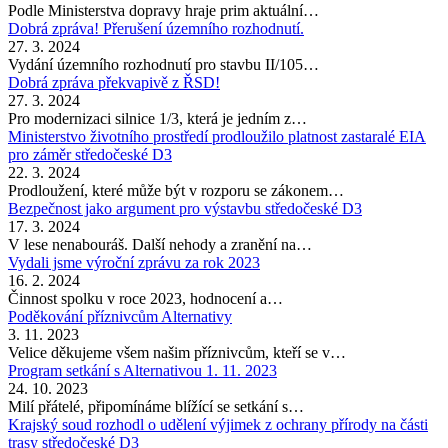
Podle Ministerstva dopravy hraje prim aktuální…
Dobrá zpráva! Přerušení územního rozhodnutí.
27. 3. 2024
Vydání územního rozhodnutí pro stavbu II/105…
Dobrá zpráva překvapivě z ŘSD!
27. 3. 2024
Pro modernizaci silnice 1/3, která je jedním z…
Ministerstvo životního prostředí prodloužilo platnost zastaralé EIA
pro záměr středočeské D3
22. 3. 2024
Prodloužení, které může být v rozporu se zákonem…
Bezpečnost jako argument pro výstavbu středočeské D3
17. 3. 2024
V lese nenabouráš. Další nehody a zranění na…
Vydali jsme výroční zprávu za rok 2023
16. 2. 2024
Činnost spolku v roce 2023, hodnocení a…
Poděkování příznivcům Alternativy
3. 11. 2023
Velice děkujeme všem našim příznivcům, kteří se v…
Program setkání s Alternativou 1. 11. 2023
24. 10. 2023
Milí přátelé, připomínáme blížící se setkání s…
Krajský soud rozhodl o udělení výjimek z ochrany přírody na části
trasy středočeské D3