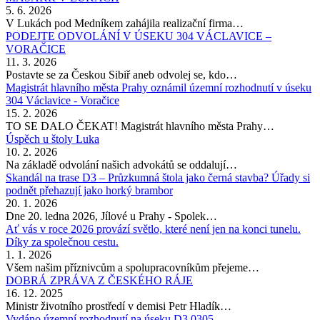
5. 6. 2026
V Lukách pod Medníkem zahájila realizační firma…
PODEJTE ODVOLÁNÍ V ÚSEKU 304 VÁCLAVICE –
VORAČICE
11. 3. 2026
Postavte se za Českou Sibiř aneb odvolej se, kdo…
Magistrát hlavního města Prahy oznámil územní rozhodnutí v úseku
304 Václavice - Voračice
15. 2. 2026
TO SE DALO ČEKAT! Magistrát hlavního města Prahy…
Úspěch u štoly Luka
10. 2. 2026
Na základě odvolání našich advokátů se oddalují…
Skandál na trase D3 – Průzkumná štola jako černá stavba? Úřady si
podnět přehazují jako horký brambor
20. 1. 2026
Dne 20. ledna 2026, Jílové u Prahy - Spolek…
Ať vás v roce 2026 provází světlo, které není jen na konci tunelu.
Díky za společnou cestu.
1. 1. 2026
Všem našim příznivcům a spolupracovníkům přejeme…
DOBRÁ ZPRÁVA Z ČESKÉHO RÁJE
16. 12. 2025
Ministr životního prostředí v demisi Petr Hladík…
Vydáno územní rozhodnutí na úseku D3 0305