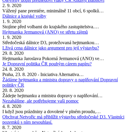
Otevřený dopis předsedovi vlády ČR Andreji Babišovi
2. 9. 2020
Vážený pane premiére, minimálně 11 obcí, 6 spolků…
Dálnice a krajské volby
1. 9. 2020
Stojíme před volbami do krajského zastupitelstva.…
Hejtmanka Jermanová (ANO) ve střetu zájmů
1. 9. 2020
Středočeská dálnice D3, protežovaná hejtmankou…
Lživá cena dálnice jako argument pro její výstavbu?
29. 8. 2020
Hejtmanka Jaroslava Pokorná Jermanová (ANO) ve…
Je Dopravní politika ČR pouhým cárem papíru?
24. 8. 2020
Praha, 23. 8. 2020 - Iniciativa Alternativa…
Žádáme hejtmanku a ministra dopravy o naplňování Dopravní
politiky ČR
20. 8. 2020
Žádejte hejtmanku a ministra dopravy o naplňování…
Nezahálíme, ale potřebujeme vaši pomoc
4. 8. 2020
I když jsou prázdniny a dovolené v plném proudu,…
Obchvat Netvořic má přiblížit výstavbu středočeské D3. Vlastníci
pozemků s ním nesouhlasí.
8. 7. 2020