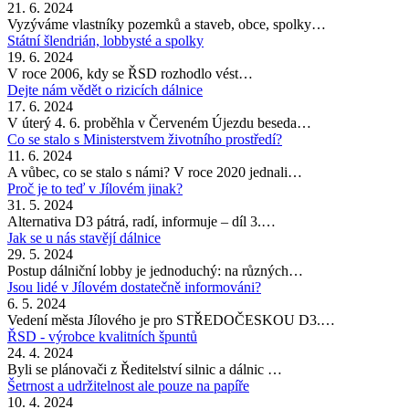
21. 6. 2024
Vyzýváme vlastníky pozemků a staveb, obce, spolky…
Státní šlendrián, lobbysté a spolky
19. 6. 2024
V roce 2006, kdy se ŘSD rozhodlo vést…
Dejte nám vědět o rizicích dálnice
17. 6. 2024
V úterý 4. 6. proběhla v Červeném Újezdu beseda…
Co se stalo s Ministerstvem životního prostředí?
11. 6. 2024
A vůbec, co se stalo s námi? V roce 2020 jednali…
Proč je to teď v Jílovém jinak?
31. 5. 2024
Alternativa D3 pátrá, radí, informuje – díl 3.…
Jak se u nás stavějí dálnice
29. 5. 2024
Postup dálniční lobby je jednoduchý: na různých…
Jsou lidé v Jílovém dostatečně informováni?
6. 5. 2024
Vedení města Jílového je pro STŘEDOČESKOU D3.…
ŘSD - výrobce kvalitních špuntů
24. 4. 2024
Byli se plánovači z Ředitelství silnic a dálnic …
Šetrnost a udržitelnost ale pouze na papíře
10. 4. 2024