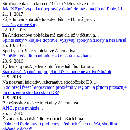
Stručná reakce na komentář České televize ze dne…
Jak (NE)má vypadat doopravdy dobrá doprava na jih od Prahy? I
21. 1. 2017
Západní varianta středočeské dálnice D3 má pro…
Císařovy nové šaty
22. 12. 2016
Ta Andersenova pohádka mě zaujala už v dětství a…
Splňte sliby v krajské dopravě, vyzývají spolky Starosty a nezávislé
25. 10. 2016
Spolky sdružené v iniciativě Alternativa…
Babišův týdeník manipuluje s krajskými volbami
23. 9. 2016
Týdeník 5plus2, jeden z titulů mediálního domu…
Starostové: špatnému projektu D3 se budeme aktivně bránit
9. 9. 2016
Na pozvání iniciativy Alternativa středočeské D3…
Kdo brzdí řešení dopravních problémů v regionu a přitom prosazuje
předraženou středočeskou D3?
1. 9. 2016
Benešovsko: reakce iniciativy Alternativa…
ANO, pane ministře...
25. 8. 2016
Život a zdraví tisíců lidí v obcích ležících na…
Dálnice D3 dopravní problémy středních Čech neřeší, shodli se
občané v debatě