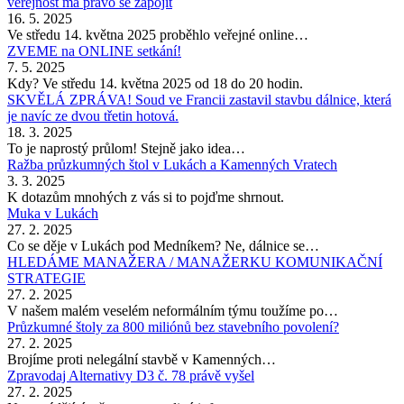
veřejnost má právo se zapojit
16. 5. 2025
Ve středu 14. května 2025 proběhlo veřejné online…
ZVEME na ONLINE setkání!
7. 5. 2025
Kdy? Ve středu 14. května 2025 od 18 do 20 hodin.
SKVĚLÁ ZPRÁVA! Soud ve Francii zastavil stavbu dálnice, která
je navíc ze dvou třetin hotová.
18. 3. 2025
To je naprostý průlom! Stejně jako idea…
Ražba průzkumných štol v Lukách a Kamenných Vratech
3. 3. 2025
K dotazům mnohých z vás si to pojďme shrnout.
Muka v Lukách
27. 2. 2025
Co se děje v Lukách pod Medníkem? Ne, dálnice se…
HLEDÁME MANAŽERA / MANAŽERKU KOMUNIKAČNÍ
STRATEGIE
27. 2. 2025
V našem malém veselém neformálním týmu toužíme po…
Průzkumné štoly za 800 miliónů bez stavebního povolení?
27. 2. 2025
Brojíme proti nelegální stavbě v Kamenných…
Zpravodaj Alternativy D3 č. 78 právě vyšel
27. 2. 2025