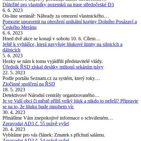
Důležité pro vlastníky pozemků na trase středočeské D3
6. 6. 2023
On-line seminář: Náhrady za omezení vlastnického…
Pomozte upozornit na ohrožení unikátní krajiny Dolního Posázaví a
Českého Meránu
6. 6. 2023
Hned dvě akce se konají v sobotu 10. 6. Cílem…
Ještě k vyhlášce, která navyšuje hlukové limity na silnicích a
dálnicích
5. 6. 2023
Hezky se nám k tomu vyjádřili představitelé vlády.
Úředník ŘSD získal desítky milionů sekáním trávy
22. 5. 2023
Podle portálu Seznam.cz za systém, který roky…
Zločinné spolčení na ŘSD
18. 5. 2023
Detektivové Národní centrály organizovaného…
Je ve Vaší obci či městě příliš velký hluk a nikdo to neřeší? Připravte
se na to, že hluku bude mnohem víc
30. 4. 2023
Přinášíme Vám znepokojivé informace o schváleném…
Zpravodaj AD3 č. 55 právě vyšel
20. 4. 2023
Vybíráme pro vás článek: Zmatek s příchutí salámu.
Zpravodaj AD3 č. 54 právě vyšel