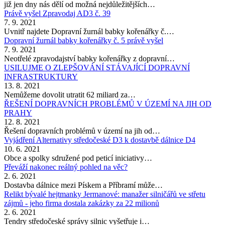
již jen dny nás dělí od možná nejdůležitějších…
Právě vyšel Zpravodaj AD3 č. 39
7. 9. 2021
Uvnitř najdete Dopravní žurnál babky kořenářky č.…
Dopravní žurnál babky kořenářky č. 5 právě vyšel
7. 9. 2021
Neotřelé zpravodajství babky kořenářky z dopravní…
USILUJME O ZLEPŠOVÁNÍ STÁVAJÍCÍ DOPRAVNÍ
INFRASTRUKTURY
13. 8. 2021
Nemůžeme dovolit utratit 62 miliard za…
ŘEŠENÍ DOPRAVNÍCH PROBLÉMŮ V ÚZEMÍ NA JIH OD
PRAHY
12. 8. 2021
Řešení dopravních problémů v území na jih od…
Vyjádření Alternativy středočeské D3 k dostavbě dálnice D4
10. 6. 2021
Obce a spolky sdružené pod peticí iniciativy…
Převáží nakonec reálný pohled na věc?
2. 6. 2021
Dostavba dálnice mezi Pískem a Příbramí může…
Relikt bývalé hejtmanky Jermanové: manažer silničářů ve střetu
zájmů - jeho firma dostala zakázky za 22 milionů
2. 6. 2021
Tendry středočeské správy silnic vyšetřuje i…