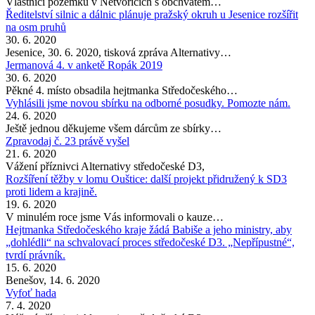
Vlastníci pozemků v Netvořicích s obchvatem…
Ředitelství silnic a dálnic plánuje pražský okruh u Jesenice rozšířit
na osm pruhů
30. 6. 2020
Jesenice, 30. 6. 2020, tisková zpráva Alternativy…
Jermanová 4. v anketě Ropák 2019
30. 6. 2020
Pěkné 4. místo obsadila hejtmanka Středočeského…
Vyhlásili jsme novou sbírku na odborné posudky. Pomozte nám.
24. 6. 2020
Ještě jednou děkujeme všem dárcům ze sbírky…
Zpravodaj č. 23 právě vyšel
21. 6. 2020
Vážení příznivci Alternativy středočeské D3,
Rozšíření těžby v lomu Ouštice: další projekt přidružený k SD3
proti lidem a krajině.
19. 6. 2020
V minulém roce jsme Vás informovali o kauze…
Hejtmanka Středočeského kraje žádá Babiše a jeho ministry, aby
„dohlédli“ na schvalovací proces středočeské D3. „Nepřípustné“,
tvrdí právník.
15. 6. 2020
Benešov, 14. 6. 2020
Vyfoť hada
7. 4. 2020