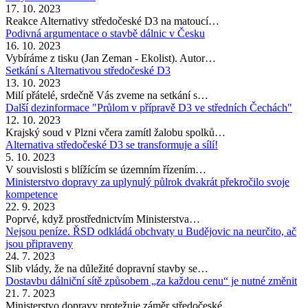
17. 10. 2023
Reakce Alternativy středočeské D3 na matoucí…
Podivná argumentace o stavbě dálnic v Česku
16. 10. 2023
Vybíráme z tisku (Jan Zeman - Ekolist). Autor…
Setkání s Alternativou středočeské D3
13. 10. 2023
Milí přátelé, srdečně Vás zveme na setkání s…
Další dezinformace "Průlom v přípravě D3 ve středních Čechách"
12. 10. 2023
Krajský soud v Plzni včera zamítl žalobu spolků…
Alternativa středočeské D3 se transformuje a sílí!
5. 10. 2023
V souvislosti s blížícím se územním řízením…
Ministerstvo dopravy za uplynulý půlrok dvakrát překročilo svoje
kompetence
22. 9. 2023
Poprvé, když prostřednictvím Ministerstva…
Nejsou peníze. ŘSD odkládá obchvaty u Budějovic na neurčito, ač
jsou připraveny
24. 7. 2023
Slib vlády, že na důležité dopravní stavby se…
Dostavbu dálniční sítě způsobem „za každou cenu“ je nutné změnit
21. 7. 2023
Ministerstvo dopravy protežuje záměr středočeské…