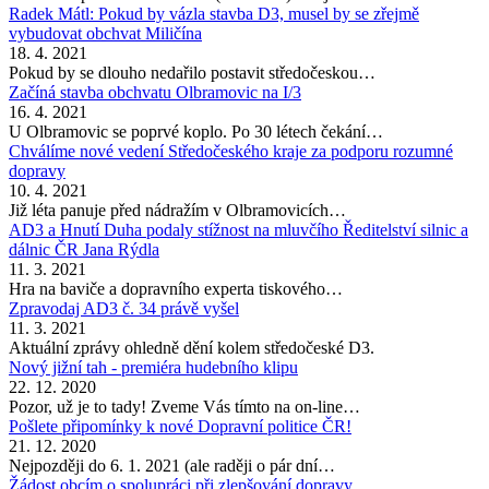
Radek Mátl: Pokud by vázla stavba D3, musel by se zřejmě
vybudovat obchvat Miličína
18. 4. 2021
Pokud by se dlouho nedařilo postavit středočeskou…
Začíná stavba obchvatu Olbramovic na I/3
16. 4. 2021
U Olbramovic se poprvé koplo. Po 30 létech čekání…
Chválíme nové vedení Středočeského kraje za podporu rozumné
dopravy
10. 4. 2021
Již léta panuje před nádražím v Olbramovicích…
AD3 a Hnutí Duha podaly stížnost na mluvčího Ředitelství silnic a
dálnic ČR Jana Rýdla
11. 3. 2021
Hra na baviče a dopravního experta tiskového…
Zpravodaj AD3 č. 34 právě vyšel
11. 3. 2021
Aktuální zprávy ohledně dění kolem středočeské D3.
Nový jižní tah - premiéra hudebního klipu
22. 12. 2020
Pozor, už je to tady! Zveme Vás tímto na on-line…
Pošlete připomínky k nové Dopravní politice ČR!
21. 12. 2020
Nejpozději do 6. 1. 2021 (ale raději o pár dní…
Žádost obcím o spolupráci při zlepšování dopravy