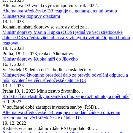
27. 1. 2023
Alternativa D3 vydala výroční zprávu za rok 2022.
Alternativa středočeské D3 reaguje na netransparentní postup
Ministerstva dopravy otázkami
19. 1. 2023
Jednání ministra dopravy se starosty obcí za…
Ministr dopravy Martin Kupka (ODS) jedná ve věci středočeské
dálnice D3 s představiteli obcí za zavřenými dveřmi. Odpůrci budou
reagovat.
18. 1. 2023
Praha, 18. 1. 2023, reakce Alternativy…
Ministr dopravy Kupka míří do Jílového
16. 1. 2023
Ve čtvrtek 19. ledna od 12 hodin se uskuteční v…
Ministerstvo životního prostředí dalo za pravdu odvolání odpůrců a
ruší povolení ve věci středočeské dálnice D3
13. 1. 2023
Praha 10. 1. 2023 Ministerstvo životního…
ŘSD tlačí na vlastníky pozemků s tím, že je rozhodnuto, a opět mlží
9. 1. 2023
V současné době zástupci investora stavby (ŘSD)…
Alternativa středočeské D3 reaguje na podání žádosti o územní
rozhodnutí ve věci středočeské dálnice D3
19. 12. 2022
Ředitelství silnic a dálnic (dále ŘSD) podalo 30.…