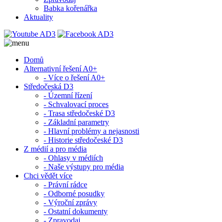
Babka kořenářka
Aktuality
Domů
Alternativní řešení A0+
- Více o řešení A0+
Středočeská D3
- Územní řízení
- Schvalovací proces
- Trasa středočeské D3
- Základní parametry
- Hlavní problémy a nejasnosti
- Historie středočeské D3
Z médií a pro média
- Ohlasy v médiích
- Naše výstupy pro média
Chci vědět více
- Právní rádce
- Odborné posudky
- Výroční zprávy
- Ostatní dokumenty
- Zpravodaj