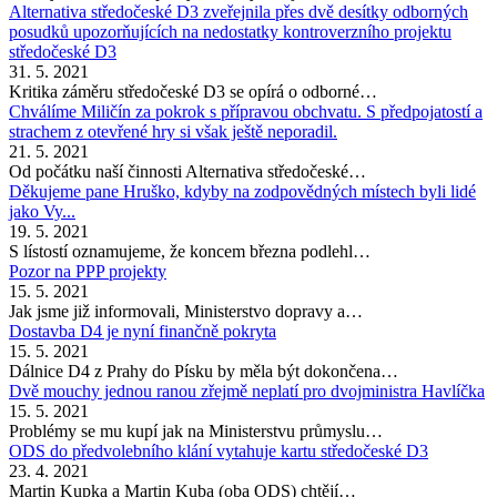
Alternativa středočeské D3 zveřejnila přes dvě desítky odborných
posudků upozorňujících na nedostatky kontroverzního projektu
středočeské D3
31. 5. 2021
Kritika záměru středočeské D3 se opírá o odborné…
Chválíme Miličín za pokrok s přípravou obchvatu. S předpojatostí a
strachem z otevřené hry si však ještě neporadil.
21. 5. 2021
Od počátku naší činnosti Alternativa středočeské…
Děkujeme pane Hruško, kdyby na zodpovědných místech byli lidé
jako Vy...
19. 5. 2021
S lístostí oznamujeme, že koncem března podlehl…
Pozor na PPP projekty
15. 5. 2021
Jak jsme již informovali, Ministerstvo dopravy a…
Dostavba D4 je nyní finančně pokryta
15. 5. 2021
Dálnice D4 z Prahy do Písku by měla být dokončena…
Dvě mouchy jednou ranou zřejmě neplatí pro dvojministra Havlíčka
15. 5. 2021
Problémy se mu kupí jak na Ministerstvu průmyslu…
ODS do předvolebního klání vytahuje kartu středočeské D3
23. 4. 2021
Martin Kupka a Martin Kuba (oba ODS) chtějí…