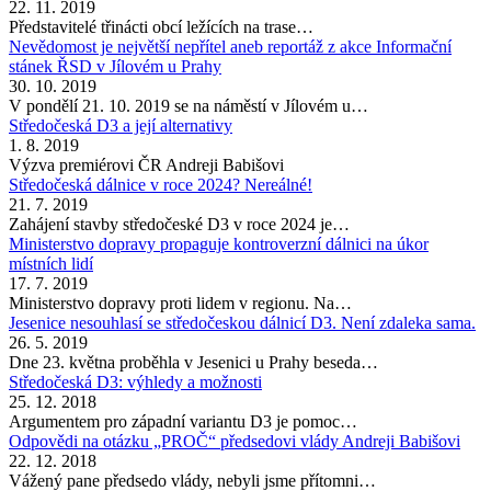
22. 11. 2019
Představitelé třinácti obcí ležících na trase…
Nevědomost je největší nepřítel aneb reportáž z akce Informační
stánek ŘSD v Jílovém u Prahy
30. 10. 2019
V pondělí 21. 10. 2019 se na náměstí v Jílovém u…
Středočeská D3 a její alternativy
1. 8. 2019
Výzva premiérovi ČR Andreji Babišovi
Středočeská dálnice v roce 2024? Nereálné!
21. 7. 2019
Zahájení stavby středočeské D3 v roce 2024 je…
Ministerstvo dopravy propaguje kontroverzní dálnici na úkor
místních lidí
17. 7. 2019
Ministerstvo dopravy proti lidem v regionu. Na…
Jesenice nesouhlasí se středočeskou dálnicí D3. Není zdaleka sama.
26. 5. 2019
Dne 23. května proběhla v Jesenici u Prahy beseda…
Středočeská D3: výhledy a možnosti
25. 12. 2018
Argumentem pro západní variantu D3 je pomoc…
Odpovědi na otázku „PROČ“ předsedovi vlády Andreji Babišovi
22. 12. 2018
Vážený pane předsedo vlády, nebyli jsme přítomni…