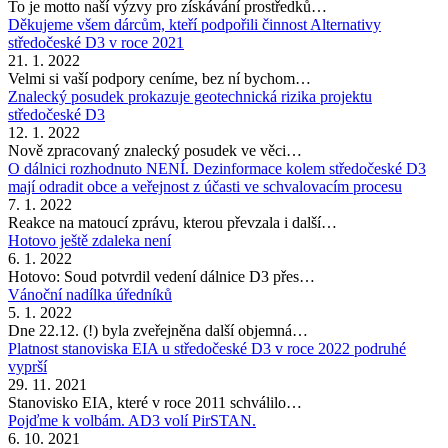
To je motto naší výzvy pro získávání prostředků…
Děkujeme všem dárcům, kteří podpořili činnost Alternativy
středočeské D3 v roce 2021
21. 1. 2022
Velmi si vaší podpory ceníme, bez ní bychom…
Znalecký posudek prokazuje geotechnická rizika projektu
středočeské D3
12. 1. 2022
Nově zpracovaný znalecký posudek ve věci…
O dálnici rozhodnuto NENÍ. Dezinformace kolem středočeské D3
mají odradit obce a veřejnost z účasti ve schvalovacím procesu
7. 1. 2022
Reakce na matoucí zprávu, kterou převzala i další…
Hotovo ještě zdaleka není
6. 1. 2022
Hotovo: Soud potvrdil vedení dálnice D3 přes…
Vánoční nadílka úředníků
5. 1. 2022
Dne 22.12. (!) byla zveřejněna další objemná…
Platnost stanoviska EIA u středočeské D3 v roce 2022 podruhé
vyprší
29. 11. 2021
Stanovisko EIA, které v roce 2011 schválilo…
Pojďme k volbám. AD3 volí PirSTAN.
6. 10. 2021