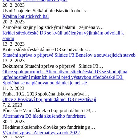
26. 2. 2023
Uvnitř najdete: Setkání představitelů obcí s…
Krajina logistických hal
20. 2. 2023
Zamoření krajiny logistickými halami - zejména v…
Kritici středočeské D3 se kvůli uděleným výjimkám odvolali k
soudu
13. 2. 2023
Kritici středočeské dálnice D3 se odvolali k…
Situační zpráva o přípravě Silnice I/3 Benešov a souvisejících staveb
13. 2. 2023
Dokument Situační zpráva o přípravě „Silnice I/3…
Obce spolupracující s Alternativou středočeské D3 se shodují na
upřednostnění místních řešení před výstavbou středočeské D3.
Spoléhat se na plánovanou dálnici je nejisté
11. 2. 2023
Praha, 10.2. 2023 společná tisková zpráva…
Obce z Posázaví boj proti dálnici D3 nevzdávají
7. 2. 2023
Přinášíme Vám článek o boji proti dálnici D3,…
Alternativa D3 hledá zkušeného fundrisera
30. 1. 2023
Hledáme zkušeného člověka pro fundrising a…
Výroční zpráva Alternativy za rok 2022