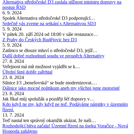
Alternativa středočeské D3 zaslala stížnost ministru dopravy na
postup ŘSD
6. 9. 2024
Spolek Alternativa středočeské D3 podporující…
Srdečně vás zveme na setkání s Alternativou SD3
5. 9. 2024
V pátek 20. září 2024 od 18:00 v sále restaurace…
Z Prahy do Českých Budějovic bez D3
5. 9. 2024
Zatímco se dlouze mluví o středočeské D3, jejíž…
Další dobré rozhodnutí soudu ve prospěch Alternativy
27. 8. 2024
Veřejnost má mít možnost vyjádřit se k…
Úřední šiml dobře zařehtal
23. 8. 2024
Silnice I/3 „benešovská“ se bude modernizovat.…
Dálnice jako mocné politikum aneb my všichni jsme motoristé
23. 8. 2024
Jak říkal můj spolužák a později šéf dopravy v…
Kdo když ne my, kdy když ne teď. Podáváme námitky v územním
řízení.
13. 7. 2024
Teď nastal ten správný okamžik ukázat, že naši…
Rozhodující bitva začala! Územní řízení na úseku Voračice - Nová
Hospoda zahájeno