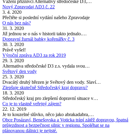
Vážení příznivci Alternativy středočeské D3,…
Nový Zpravodaj AD3 č. 22
3. 4. 2020
Přečtěte si poslední vydání našeho Zpravodaje
O nás bez nás?
31. 3. 2020
Již jednou se o nás v historii takto jednalo.…
Dopravní žurnál babky kořenářky č. 3
30. 3. 2020
Právě vyšel!
Výroční zpráva AD3 za rok 2019
29. 3. 2020
Alternativa středočeské D3 z.s. vydala svou…
Světový den vody
25. 3. 2020
Dvacátý druhý březen je Světový den vody. Slaví…
Zlepšuje skutečně Středočeský kraj dopravu?
18. 3. 2020
Středočeský kraj pro zlepšení dopravní situace v…
Co je to vlastně veřejný zájem?
22. 12. 2019
Je to kouzelné slůvko, něco jako abrakadabra,…
Obce Posázaví, Benešovska a Voticka trápí zátěž dopravou, špatná
průjezdnost a bezpečnost silnic v regionu. Spoléhat se na
plánovanou dálnici je nejisté.