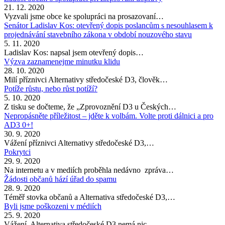
21. 12. 2020
Vyzvali jsme obce ke spolupráci na prosazovaní…
Senátor Ladislav Kos: otevřený dopis poslancům s nesouhlasem k
projednávání stavebního zákona v období nouzového stavu
5. 11. 2020
Ladislav Kos: napsal jsem otevřený dopis…
Výzva zaznamenejme minutku klidu
28. 10. 2020
Milí příznivci Alternativy středočeské D3, člověk…
Potíže růstu, nebo růst potíží?
5. 10. 2020
Z tisku se dočteme, že „Zprovoznění D3 u Českých…
Nepropásněte příležitost – jděte k volbám. Volte proti dálnici a pro
AD3 0+!
30. 9. 2020
Vážení příznivci Alternativy středočeské D3,…
Pokrytci
29. 9. 2020
Na internetu a v mediích proběhla nedávno zpráva…
Žádosti občanů hází úřad do spamu
28. 9. 2020
Téměř stovka občanů a Alternativa středočeské D3,…
Byli jsme poškozeni v médiích
25. 9. 2020
Vážení, Alternativa středočeské D3 nemá nic…