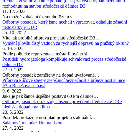
Ředitelství silnic a dálnic podalo (další) žádost o vydání územního
rozhodnutí na stavbu středočeské dálnice D3
11. 12. 2022
Na možné zahájení územního řízení v…
Odborný posudek, který jsme nechali vypracovat, odhaluje zásadní
nedostatky v DUR
25. 10. 2022
Víte jak probíhá příprava projektu středočeské D3…
Vymění jílovští čistý vzduch za rychlejší dopravu na pražský okruh?
6. 10. 2022
Podle politické reprezentace města Jílového si…
Posudek hydrogeologa komplikuje schvalovací proces středočeské
dálnice D3
27. 9. 2022
Odborný posudek zaměřený na dopad uvažované…
Příprava klíčové stavby zlepšující bezpečnost a průjezdnost silnice
I/3 u Benešova selhává
9. 6. 2022
Jaká je pak šance úspěšně postavit 60 km dálnice…
Odborný posudek prokazuje absenci prověření středočeské D3 z
hlediska dopadu na klima
20. 5. 2022
Posudek prokazuje nesoulad projektu s aktuální…
Salámová metoda? Hra na jistotu.
27. 4. 2022