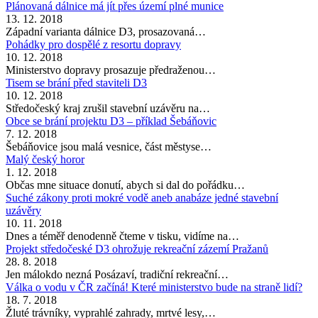
Plánovaná dálnice má jít přes území plné munice
13. 12. 2018
Západní varianta dálnice D3, prosazovaná…
Pohádky pro dospělé z resortu dopravy
10. 12. 2018
Ministerstvo dopravy prosazuje předraženou…
Tisem se brání před staviteli D3
10. 12. 2018
Středočeský kraj zrušil stavební uzávěru na…
Obce se brání projektu D3 – příklad Šebáňovic
7. 12. 2018
Šebáňovice jsou malá vesnice, část městyse…
Malý český horor
1. 12. 2018
Občas mne situace donutí, abych si dal do pořádku…
Suché zákony proti mokré vodě aneb anabáze jedné stavební
uzávěry
10. 11. 2018
Dnes a téměř denodenně čteme v tisku, vidíme na…
Projekt středočeské D3 ohrožuje rekreační zázemí Pražanů
28. 8. 2018
Jen málokdo nezná Posázaví, tradiční rekreační…
Válka o vodu v ČR začíná! Které ministerstvo bude na straně lidí?
18. 7. 2018
Žluté trávníky, vyprahlé zahrady, mrtvé lesy,…