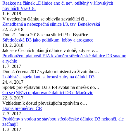
Reakce na článek „Dálnice ano či ne“, otištěný v Jílovských
novinách V/2018.
1. 6. 2018
V uvedeném článku se objevila zavádějící či…
Zanedbaná a nebezpečná silnice I/3, tzv. Benešovská
22. 2. 2018
Dne 21. února 2018 se na silnici I/3 u Bystřice…
Středočeská D3 jako politikum, lobby a arogance
10. 2. 2018
Jak se v Čechách plánují dálnice v době, kdy se v…
Prodloužení platnosti EIA k záměru středočeské dálnice D3 snadno
a rychle
1. 7. 2017
Dne 2. června 2017 vydalo ministerstvo životního…
Lobbisté a spekulanti si brousí zuby na dálnici D3
24. 4. 2017
Spolek pro výstavbu D3 a R4 svolal na dnešek do…
Co se (NE)ví o plánované dálnici D3 u Maršovic
22. 3. 2017
Vzhledem k dosud převažujícím zprávám o…
Dopis premiérovi ČR
7. 3. 2017
Problémy s vodou se stavbou středočeské dálnice D3 nekončí, ale
začínají!
1. 3. 2017