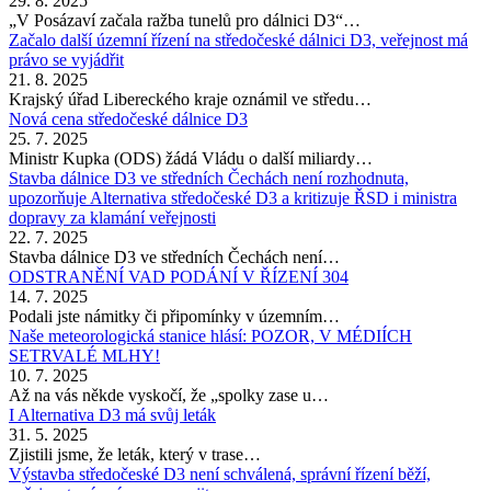
29. 8. 2025
„V Posázaví začala ražba tunelů pro dálnici D3“…
Začalo další územní řízení na středočeské dálnici D3, veřejnost má
právo se vyjádřit
21. 8. 2025
Krajský úřad Libereckého kraje oznámil ve středu…
Nová cena středočeské dálnice D3
25. 7. 2025
Ministr Kupka (ODS) žádá Vládu o další miliardy…
Stavba dálnice D3 ve středních Čechách není rozhodnuta,
upozorňuje Alternativa středočeské D3 a kritizuje ŘSD i ministra
dopravy za klamání veřejnosti
22. 7. 2025
Stavba dálnice D3 ve středních Čechách není…
ODSTRANĚNÍ VAD PODÁNÍ V ŘÍZENÍ 304
14. 7. 2025
Podali jste námitky či připomínky v územním…
Naše meteorologická stanice hlásí: POZOR, V MÉDIÍCH
SETRVALÉ MLHY!
10. 7. 2025
Až na vás někde vyskočí, že „spolky zase u…
I Alternativa D3 má svůj leták
31. 5. 2025
Zjistili jsme, že leták, který v trase…
Výstavba středočeské D3 není schválená, správní řízení běží,