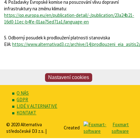
4. Požadavky Evropské komise na posuzování vlivu dopravní
infrastruktury na změnu klimatu:
https://op.europa.eu/en/publication-detail/-/publication/23a24b21-
16d0-11ec-b4fe-01aa75ed71a1/language-en
5. Odborný posudek k prodloužení platnosti stanoviska
EIA:
https://www.alternativad3.cz/archive/14/prodlouzeni_eia_asitis2
Nastavení cookies
O NÁS
GDPR
LIDÉ V ALTERNATIVĚ
KONTAKT
© 2020 Alternativa
Foxmart
Created
středočeské D3 z.s. |
software