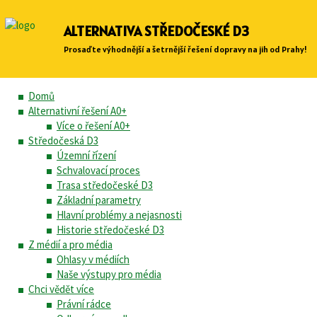
ALTERNATIVA STŘEDOČESKÉ D3
Prosaďte výhodnější a šetrnější řešení dopravy na jih od Prahy!
Domů
Alternativní řešení A0+
Více o řešení A0+
Středočeská D3
Územní řízení
Schvalovací proces
Trasa středočeské D3
Základní parametry
Hlavní problémy a nejasnosti
Historie středočeské D3
Z médií a pro média
Ohlasy v médiích
Naše výstupy pro média
Chci vědět více
Právní rádce