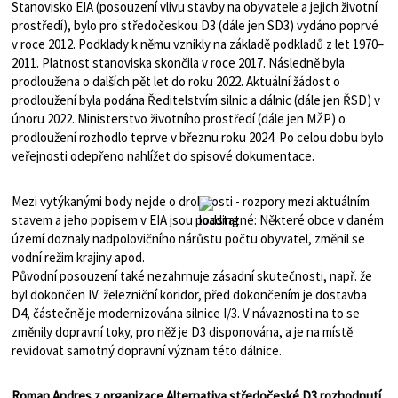
Stanovisko EIA (posouzení vlivu stavby na obyvatele a jejich životní
prostředí), bylo pro středočeskou D3 (dále jen SD3) vydáno poprvé
v roce 2012. Podklady k němu vznikly na základě podkladů z let 1970–
2011. Platnost stanoviska skončila v roce 2017. Následně byla
prodloužena o dalších pět let do roku 2022. Aktuální žádost o
prodloužení byla podána Ředitelstvím silnic a dálnic (dále jen ŘSD) v
únoru 2022. Ministerstvo životního prostředí (dále jen MŽP) o
prodloužení rozhodlo teprve v březnu roku 2024. Po celou dobu bylo
veřejnosti odepřeno nahlížet do spisové dokumentace.
Mezi vytýkanými body nejde o drobnosti - rozpory mezi aktuálním
stavem a jeho popisem v EIA jsou podstatné: Některé obce v daném
území doznaly nadpolovičního nárůstu počtu obyvatel, změnil se
vodní režim krajiny apod.
Původní posouzení také nezahrnuje zásadní skutečnosti, např. že
byl dokončen IV. železniční koridor, před dokončením je dostavba
D4, částečně je modernizována silnice I/3. V návaznosti na to se
změnily dopravní toky, pro něž je D3 disponována, a je na místě
revidovat samotný dopravní význam této dálnice.
Roman Andres z organizace Alternativa středočeské D3 rozhodnutí