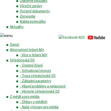
Odborné posudky
Výroční zprávy
Ostatní dokumenty
Zpravodaj
Babka kořenářka
Aktuality
Domů
Alternativní řešení A0+
- Více o řešení A0+
Středočeská D3
- Územní řízení
- Schvalovací proces
- Trasa středočeské D3
- Základní parametry
- Hlavní problémy a nejasnosti
- Historie středočeské D3
Z médií a pro média
- Ohlasy v médiích
- Naše výstupy pro média