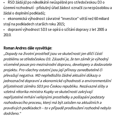
• ŘSD žádá již po několikáté neúspěšně pro středočeskou D3 o
územní rozhodnutí - příslušný úřad žádost označil za nezpůsobilou a
žádal o doplnění podkladů;
• ekonomická výhodnost závratné "investice" větší než 60 miliard
stojí na podkladech starších roku 2015;
• dopravní výhodnost SD3 se opírá o sčítání dopravy z let 2005 a
2010.
Roman Andres dále vysvětluje:
„Dopady na životní prostředí jsou ve skutečnosti jen dílčí částí
problému se středočeskou D3. Zásadní je, že ten záměr je výhodný
víceméně pouze pro mezinárodní dopravu, developery a dodavatele
projektu. Pro všechny ostatní jsou její přínosy zanedbatelné či
převažují negativa. MD nepředložilo žádné aktuální důkazy o
jednoznačné dopravní a ekonomické výhodnosti a environmentální
přijatelnosti záměru SD3 pro Českou republiku. Nezávazné sliby a
vzletná rétorika ministra Kupky ve skutečnosti zakrývají
nepřijatelné mrhání veřejnými prostředky a pošlapání podstaty
rozhodovacího procesu, který má být založen na aktuálních a
pravdivých podkladech – to v případě prodloužení rozhodně nebylo
dodrženo.“