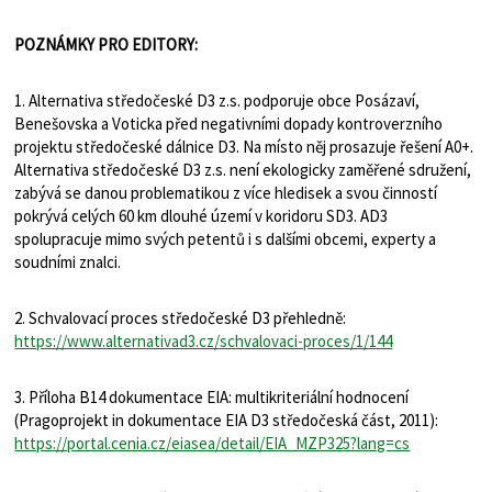
POZNÁMKY PRO EDITORY:
1. Alternativa středočeské D3 z.s. podporuje obce Posázaví,
Benešovska a Voticka před negativními dopady kontroverzního
projektu středočeské dálnice D3. Na místo něj prosazuje řešení A0+.
Alternativa středočeské D3 z.s. není ekologicky zaměřené sdružení,
zabývá se danou problematikou z více hledisek a svou činností
pokrývá celých 60 km dlouhé území v koridoru SD3. AD3
spolupracuje mimo svých petentů i s dalšími obcemi, experty a
soudními znalci.
2. Schvalovací proces středočeské D3 přehledně:
https://www.alternativad3.cz/schvalovaci-proces/1/144
3. Příloha B14 dokumentace EIA: multikriteriální hodnocení
(Pragoprojekt in dokumentace EIA D3 středočeská část, 2011):
https://portal.cenia.cz/eiasea/detail/EIA_MZP325?lang=cs