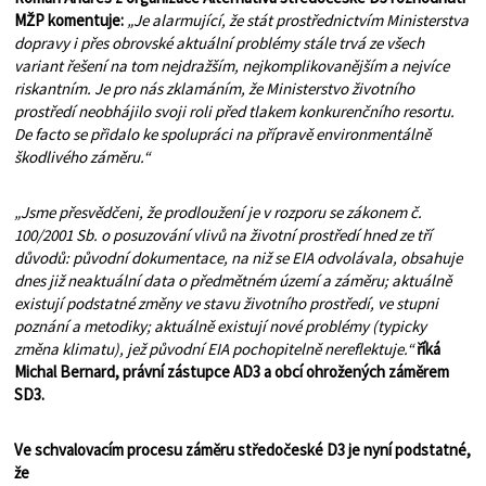
MŽP komentuje:
„Je alarmující, že stát prostřednictvím Ministerstva
dopravy i přes obrovské aktuální problémy stále trvá ze všech
variant řešení na tom nejdražším, nejkomplikovanějším a nejvíce
riskantním. Je pro nás zklamáním, že Ministerstvo životního
prostředí neobhájilo svoji roli před tlakem konkurenčního resortu.
De facto se přidalo ke spolupráci na přípravě environmentálně
škodlivého záměru.“
„Jsme přesvědčeni, že prodloužení je v rozporu se zákonem č.
100/2001 Sb. o posuzování vlivů na životní prostředí hned ze tří
důvodů: původní dokumentace, na niž se EIA odvolávala, obsahuje
dnes již neaktuální data o předmětném území a záměru; aktuálně
existují podstatné změny ve stavu životního prostředí, ve stupni
poznání a metodiky; aktuálně existují nové problémy (typicky
změna klimatu), jež původní EIA pochopitelně nereflektuje.“
říká
Michal Bernard, právní zástupce AD3 a obcí ohrožených záměrem
SD3.
Ve schvalovacím procesu záměru středočeské D3 je nyní podstatné,
že