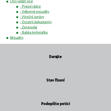
Chci vědět více
- Právní rádce
- Odborné posudky
- Výroční zprávy
- Ostatní dokumenty
- Zpravodaj
- Babka kořenářka
Aktuality
Darujte
Stav řízení
Podepište petici